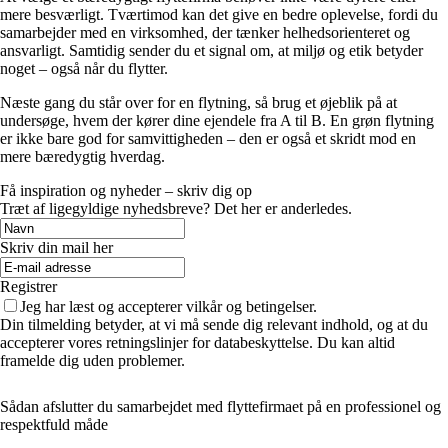
mere besværligt. Tværtimod kan det give en bedre oplevelse, fordi du
samarbejder med en virksomhed, der tænker helhedsorienteret og
ansvarligt. Samtidig sender du et signal om, at miljø og etik betyder
noget – også når du flytter.
Næste gang du står over for en flytning, så brug et øjeblik på at
undersøge, hvem der kører dine ejendele fra A til B. En grøn flytning
er ikke bare god for samvittigheden – den er også et skridt mod en
mere bæredygtig hverdag.
Få inspiration og nyheder – skriv dig op
Træt af ligegyldige nyhedsbreve? Det her er anderledes.
Skriv din mail her
Registrer
Jeg har læst og accepterer vilkår og betingelser.
Din tilmelding betyder, at vi må sende dig relevant indhold, og at du
accepterer vores retningslinjer for databeskyttelse. Du kan altid
framelde dig uden problemer.
Sådan afslutter du samarbejdet med flyttefirmaet på en professionel og
respektfuld måde