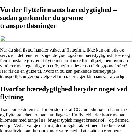
Vurder flyttefirmaets bæredygtighed –
sådan genkender du grønne
transportløsninger
Når du skal flytte, handler valget af flyttefirma ikke kun om pris og
service – det handler i stigende grad også om bæredygtighed. Flere og
flere danskere ønsker at flytte med omtanke for miljøet, men hvordan
vurderer man egentlig, om et flyttefirma lever op til de grønne løfter?
Her får du en guide til, hvordan du kan genkende bæredygtige
transportløsninger og vælge et firma, der tager klimaansvar alvorligt.
Hvorfor bæredygtighed betyder noget ved
flytning
Transportsektoren står for en stor del af CO₂-udledningen i Danmark,
og flyttebranchen er ingen undtagelse. En flyttebil, der kører mange
kilometer med tunge læs, bruger typisk meget brændstof – og dermed
energi. Ved at vælge et firma, der arbejder aktivt med at reducere sit
klimaaftryk, kan du som kunde være med til at støtte en grønnere