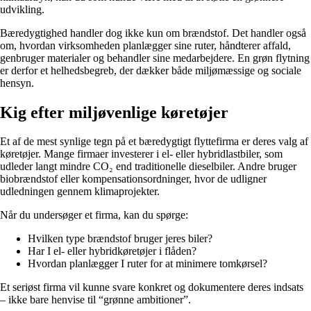
udvikling.
Bæredygtighed handler dog ikke kun om brændstof. Det handler også
om, hvordan virksomheden planlægger sine ruter, håndterer affald,
genbruger materialer og behandler sine medarbejdere. En grøn flytning
er derfor et helhedsbegreb, der dækker både miljømæssige og sociale
hensyn.
Kig efter miljøvenlige køretøjer
Et af de mest synlige tegn på et bæredygtigt flyttefirma er deres valg af
køretøjer. Mange firmaer investerer i el- eller hybridlastbiler, som
udleder langt mindre CO₂ end traditionelle dieselbiler. Andre bruger
biobrændstof eller kompensationsordninger, hvor de udligner
udledningen gennem klimaprojekter.
Når du undersøger et firma, kan du spørge:
Hvilken type brændstof bruger jeres biler?
Har I el- eller hybridkøretøjer i flåden?
Hvordan planlægger I ruter for at minimere tomkørsel?
Et seriøst firma vil kunne svare konkret og dokumentere deres indsats
– ikke bare henvise til “grønne ambitioner”.