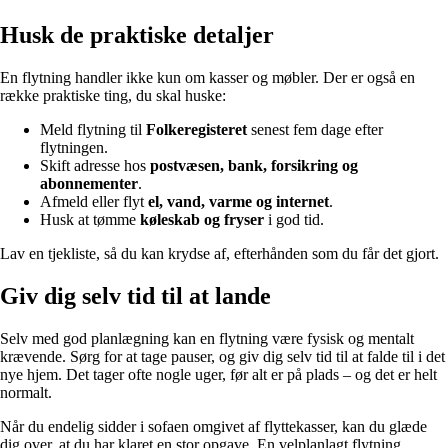
Husk de praktiske detaljer
En flytning handler ikke kun om kasser og møbler. Der er også en
række praktiske ting, du skal huske:
Meld flytning til
Folkeregisteret
senest fem dage efter
flytningen.
Skift adresse hos
postvæsen, bank, forsikring og
abonnementer
.
Afmeld eller flyt
el, vand, varme og internet
.
Husk at tømme
køleskab og fryser
i god tid.
Lav en tjekliste, så du kan krydse af, efterhånden som du får det gjort.
Giv dig selv tid til at lande
Selv med god planlægning kan en flytning være fysisk og mentalt
krævende. Sørg for at tage pauser, og giv dig selv tid til at falde til i det
nye hjem. Det tager ofte nogle uger, før alt er på plads – og det er helt
normalt.
Når du endelig sidder i sofaen omgivet af flyttekasser, kan du glæde
dig over, at du har klaret en stor opgave. En velplanlagt flytning