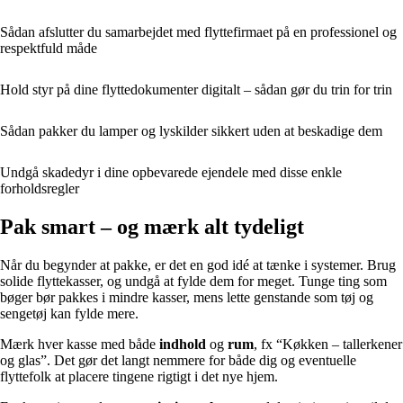
Sådan afslutter du samarbejdet med flyttefirmaet på en professionel og
respektfuld måde
Hold styr på dine flyttedokumenter digitalt – sådan gør du trin for trin
Sådan pakker du lamper og lyskilder sikkert uden at beskadige dem
Undgå skadedyr i dine opbevarede ejendele med disse enkle
forholdsregler
Pak smart – og mærk alt tydeligt
Når du begynder at pakke, er det en god idé at tænke i systemer. Brug
solide flyttekasser, og undgå at fylde dem for meget. Tunge ting som
bøger bør pakkes i mindre kasser, mens lette genstande som tøj og
sengetøj kan fylde mere.
Mærk hver kasse med både
indhold
og
rum
, fx “Køkken – tallerkener
og glas”. Det gør det langt nemmere for både dig og eventuelle
flyttefolk at placere tingene rigtigt i det nye hjem.