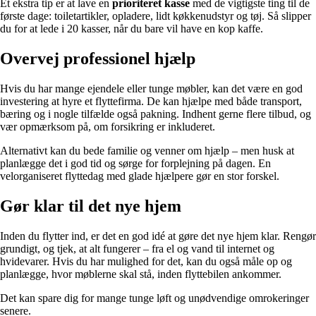
Et ekstra tip er at lave en
prioriteret kasse
med de vigtigste ting til de
første dage: toiletartikler, opladere, lidt køkkenudstyr og tøj. Så slipper
du for at lede i 20 kasser, når du bare vil have en kop kaffe.
Overvej professionel hjælp
Hvis du har mange ejendele eller tunge møbler, kan det være en god
investering at hyre et flyttefirma. De kan hjælpe med både transport,
bæring og i nogle tilfælde også pakning. Indhent gerne flere tilbud, og
vær opmærksom på, om forsikring er inkluderet.
Alternativt kan du bede familie og venner om hjælp – men husk at
planlægge det i god tid og sørge for forplejning på dagen. En
velorganiseret flyttedag med glade hjælpere gør en stor forskel.
Gør klar til det nye hjem
Inden du flytter ind, er det en god idé at gøre det nye hjem klar. Rengør
grundigt, og tjek, at alt fungerer – fra el og vand til internet og
hvidevarer. Hvis du har mulighed for det, kan du også måle op og
planlægge, hvor møblerne skal stå, inden flyttebilen ankommer.
Det kan spare dig for mange tunge løft og unødvendige omrokeringer
senere.