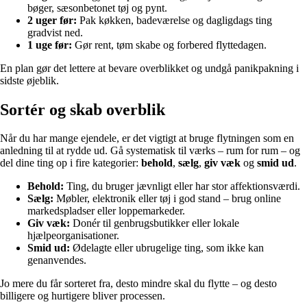
bøger, sæsonbetonet tøj og pynt.
2 uger før:
Pak køkken, badeværelse og dagligdags ting
gradvist ned.
1 uge før:
Gør rent, tøm skabe og forbered flyttedagen.
En plan gør det lettere at bevare overblikket og undgå panikpakning i
sidste øjeblik.
Sortér og skab overblik
Når du har mange ejendele, er det vigtigt at bruge flytningen som en
anledning til at rydde ud. Gå systematisk til værks – rum for rum – og
del dine ting op i fire kategorier:
behold
,
sælg
,
giv væk
og
smid ud
.
Behold:
Ting, du bruger jævnligt eller har stor affektionsværdi.
Sælg:
Møbler, elektronik eller tøj i god stand – brug online
markedspladser eller loppemarkeder.
Giv væk:
Donér til genbrugsbutikker eller lokale
hjælpeorganisationer.
Smid ud:
Ødelagte eller ubrugelige ting, som ikke kan
genanvendes.
Jo mere du får sorteret fra, desto mindre skal du flytte – og desto
billigere og hurtigere bliver processen.