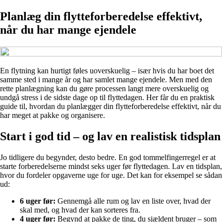
Planlæg din flytteforberedelse effektivt,
når du har mange ejendele
En flytning kan hurtigt føles uoverskuelig – især hvis du har boet det
samme sted i mange år og har samlet mange ejendele. Men med den
rette planlægning kan du gøre processen langt mere overskuelig og
undgå stress i de sidste dage op til flyttedagen. Her får du en praktisk
guide til, hvordan du planlægger din flytteforberedelse effektivt, når du
har meget at pakke og organisere.
Start i god tid – og lav en realistisk tidsplan
Jo tidligere du begynder, desto bedre. En god tommelfingerregel er at
starte forberedelserne mindst seks uger før flyttedagen. Lav en tidsplan,
hvor du fordeler opgaverne uge for uge. Det kan for eksempel se sådan
ud:
6 uger før:
Gennemgå alle rum og lav en liste over, hvad der
skal med, og hvad der kan sorteres fra.
4 uger før:
Begynd at pakke de ting, du sjældent bruger – som